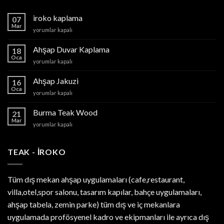
iroko kaplama
07
Mar
iroko
yorumlar kapalı
kaplama
için
Ahşap Duvar Kaplama
18
Oca
Ahşap
yorumlar kapalı
Duvar
Kaplama
Ahşap Jakuzi
16
için
Oca
Ahşap
yorumlar kapalı
Jakuzi
için
Burma Teak Wood
21
Mar
Burma
yorumlar kapalı
Teak
Wood
için
TEAK - IROKO
Tüm dış mekan ahşap uygulamaları (cafe,restaurant,
villa,otel,spor salonu, tasarım kapılar, bahçe uygulamaları,
ahşap tabela, zemin parke) tüm dış ve iç mekanlara
uygulamada profösyenel kadro ve ekipmanları ile ayrıca dış