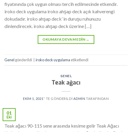
fiyatınında çok uygun olması tercih edilmesinde etkendir.
iroko deck uygulama iroko ahşap deck açık kahverengi
dokudadır. iroko ahşap deck’ in duruşu ruhunuzu
dinlendirecek. iroko ahşap deck üzerine […]
OKUMAYA DEVAM EDIN
→
Genel
gönderildi
|
iroko deck uygulama
etiketlendi
GENEL
Teak ağacı
EKIM 1, 2021
’' TE GÖNDERILDI
ADMIN
TARAFINDAN
01
Eki
Teak ağacı 90-115 sene arasında kesime gelir Teak Ağacı