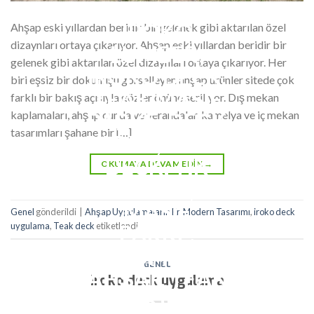
Ahşap eski yıllardan beridir bir gelenek gibi aktarılan özel
dizaynları ortaya çıkarıyor. Ahşap eski yıllardan beridir bir
gelenek gibi aktarılan özel dizaynları ortaya çıkarıyor. Her
biri eşsiz bir dokunuşu görselleyen ahşap ürünler sitede çok
farklı bir bakış açısıyla gözler önüne seriliyor. Dış mekan
kaplamaları, ahşap cunda ve verandalar, kamelya ve iç mekan
tasarımları şahane bir […]
OKUMAYA DEVAM EDIN
→
Genel
gönderildi
|
Ahşap Uygulamaların En Modern Tasarımı
,
iroko deck
uygulama
,
Teak deck
etiketlendi
GENEL
iroko deck uygulama