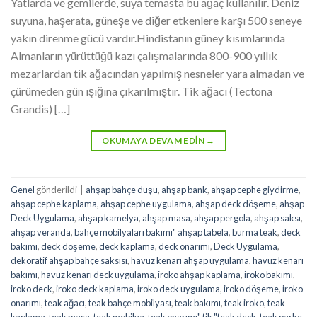
Yatlarda ve gemilerde, suya temasta bu ağaç kullanılır. Deniz
suyuna, haşerata, güneşe ve diğer etkenlere karşı 500 seneye
yakın direnme gücü vardır.Hindistanın güney kısımlarında
Almanların yürüttüğü kazı çalışmalarında 800-900 yıllık
mezarlardan tik ağacından yapılmış nesneler yara almadan ve
çürümeden gün ışığına çıkarılmıştır. Tik ağacı (Tectona
Grandis) […]
OKUMAYA DEVAM EDIN
→
Genel
gönderildi
|
ahşap bahçe duşu
,
ahşap bank
,
ahşap cephe giydirme
,
ahşap cephe kaplama
,
ahşap cephe uygulama
,
ahşap deck döşeme
,
ahşap
Deck Uygulama
,
ahşap kamelya
,
ahşap masa
,
ahşap pergola
,
ahşap saksı
,
ahşap veranda
,
bahçe mobilyaları bakımı" ahşap tabela
,
burma teak
,
deck
bakımı
,
deck döşeme
,
deck kaplama
,
deck onarımı
,
Deck Uygulama
,
dekoratif ahşap bahçe saksısı
,
havuz kenarı ahşap uygulama
,
havuz kenarı
bakımı
,
havuz kenarı deck uygulama
,
iroko ahşap kaplama
,
iroko bakımı
,
iroko deck
,
iroko deck kaplama
,
iroko deck uygulama
,
iroko döşeme
,
iroko
onarımı
,
teak ağacı
,
teak bahçe mobilyası
,
teak bakımı
,
teak iroko
,
teak
kaplama
,
teak masa
,
teak mobilya
,
teak onarımı" tik "teak deck
,
teak parke
,