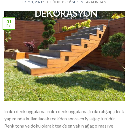
EKIM 1, 2021
’' TE GÖNDERILDI
ADMIN
TARAFINDAN
01
Eki
iroko deck uygulama iroko deck uygulama, iroko ahşap, deck
yapımında kullanılacak teak’den sonra en iyi ağaç türüdür.
Renk tonu ve doku olarak teak’e en yakın ağaç olması ve