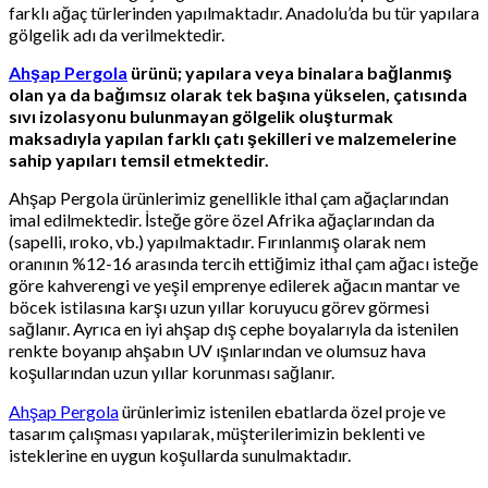
farklı ağaç türlerinden yapılmaktadır. Anadolu’da bu tür yapılara
gölgelik adı da verilmektedir.
Ahşap Pergola
ürünü; yapılara veya binalara bağlanmış
olan ya da bağımsız olarak tek başına yükselen, çatısında
sıvı izolasyonu bulunmayan gölgelik oluşturmak
maksadıyla yapılan farklı çatı şekilleri ve malzemelerine
sahip yapıları temsil etmektedir.
Ahşap Pergola ürünlerimiz genellikle ithal çam ağaçlarından
imal edilmektedir. İsteğe göre özel Afrika ağaçlarından da
(sapelli, ıroko, vb.) yapılmaktadır. Fırınlanmış olarak nem
oranının %12-16 arasında tercih ettiğimiz ithal çam ağacı isteğe
göre kahverengi ve yeşil emprenye edilerek ağacın mantar ve
böcek istilasına karşı uzun yıllar koruyucu görev görmesi
sağlanır. Ayrıca en iyi ahşap dış cephe boyalarıyla da istenilen
renkte boyanıp ahşabın UV ışınlarından ve olumsuz hava
koşullarından uzun yıllar korunması sağlanır.
Ahşap Pergola
ürünlerimiz istenilen ebatlarda özel proje ve
tasarım çalışması yapılarak, müşterilerimizin beklenti ve
isteklerine en uygun koşullarda sunulmaktadır.