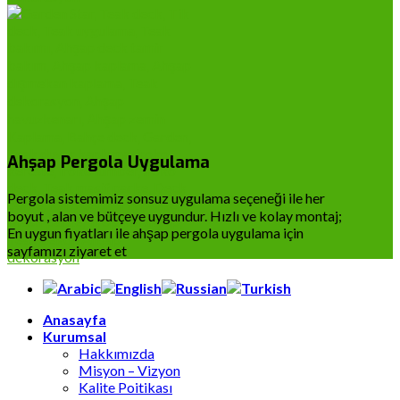
Ahşap Pergola Uygulama
Pergola sistemimiz sonsuz uygulama seçeneği ile her
boyut , alan ve bütçeye uygundur. Hızlı ve kolay montaj;
En uygun fiyatları ile ahşap pergola uygulama için
sayfamızı ziyaret et
Anasayfa
Kurumsal
Hakkımızda
Misyon – Vizyon
Kalite Poitikası