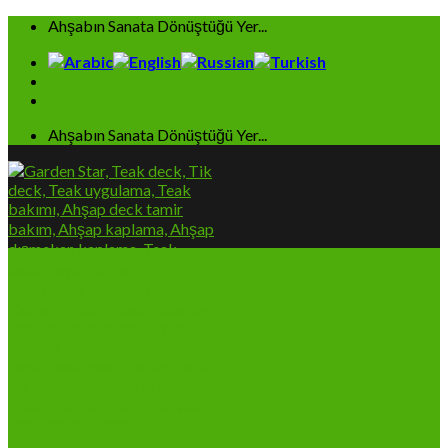
Skip
Ahşabın Sanata Dönüştüğü Yer...
to
content
Ahşabın Sanata Dönüştüğü Yer...