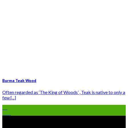
Burma Teak Wood
Often regarded as ‘The King of Woods’ , Teak is native to only a
few [...]
21
Mar
Garden Star
Firmamız yöneticileri ve teknik kadrosu insana, doğaya,