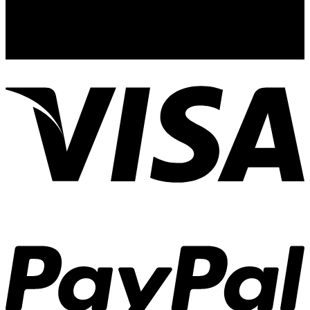
profösyenel kadro ve ekipmanları ile ayrıca dış mekan mobilya
ve sabit zemin sandalyeler, masalar, salıncaklar, şezlonglar gibi
yemek ve dinlenme mekanlarının bakım ve onarımlarını
yapmaktadır.