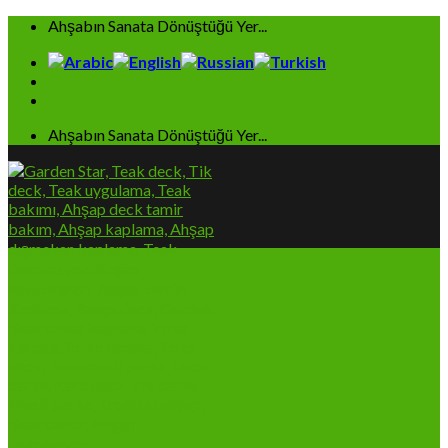
Skip
Ahşabın Sanata Dönüştüğü Yer...
to
content
Ahşabın Sanata Dönüştüğü Yer...