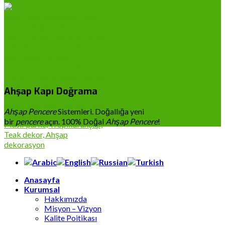
Ahşap Kapı Doğrama
Ahşap Pencere
Sistemleri. Doğallığa yeni
bir
pencere
açın. 100% Doğal
Ahşap Pencere
!
Anasayfa
Kurumsal
Hakkımızda
Misyon – Vizyon
Kalite Poitikası