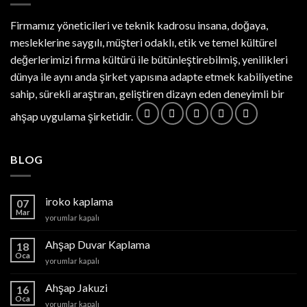
Firmamız yöneticileri ve teknik kadrosu insana, doğaya,
mesleklerine saygılı, müşteri odaklı, etik ve temel kültürel
değerlerimizi firma kültürü ile bütünleştirebilmiş, yenilikleri
dünya ile aynı anda şirket yapısına adapte etmek kabiliyetine
sahip, sürekli araştıran, geliştiren dizayn eden deneyimli bir
ahşap uygulama şirketidir.
BLOG
iroko kaplama
07
Mar
iroko
yorumlar kapalı
kaplama
için
Ahşap Duvar Kaplama
18
Oca
Ahşap
yorumlar kapalı
Duvar
Kaplama
Ahşap Jakuzi
16
için
Oca
Ahşap
yorumlar kapalı