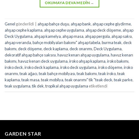
OKUMAYA DEVAM EDIN
→
Genel
gönderildi
|
ahşap bahçe duşu
,
ahşap bank
,
ahşap cephe giydirme
,
ahşap cephe kaplama
,
ahşap cephe uygulama
,
ahşap deck döşeme
,
ahşap
Deck Uygulama
,
ahşap kamelya
,
ahşap masa
,
ahşap pergola
,
ahşap saksı
,
ahşap veranda
,
bahçe mobilyaları bakımı" ahşap tabela
,
burma teak
,
deck
bakımı
,
deck döşeme
,
deck kaplama
,
deck onarımı
,
Deck Uygulama
,
dekoratif ahşap bahçe saksısı
,
havuz kenarı ahşap uygulama
,
havuz kenarı
bakımı
,
havuz kenarı deck uygulama
,
iroko ahşap kaplama
,
iroko bakımı
,
iroko deck
,
iroko deck kaplama
,
iroko deck uygulama
,
iroko döşeme
,
iroko
onarımı
,
teak ağacı
,
teak bahçe mobilyası
,
teak bakımı
,
teak iroko
,
teak
kaplama
,
teak masa
,
teak mobilya
,
teak onarımı" tik "teak deck
,
teak parke
,
teak uygulama
,
tik dek
,
tropikal ahşap uygulama
etiketlendi
GARDEN STAR