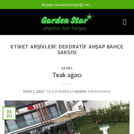
Skip
Ahşabın Sanata Dönüştüğü Yer...
to
content
ETIKET ARŞIVLERI:
DEKORATIF AHŞAP BAHÇE
SAKSISI
GENEL
Teak ağacı
EKIM 1, 2021
’' TE GÖNDERILDI
ADMIN
TARAFINDAN
01
Eki