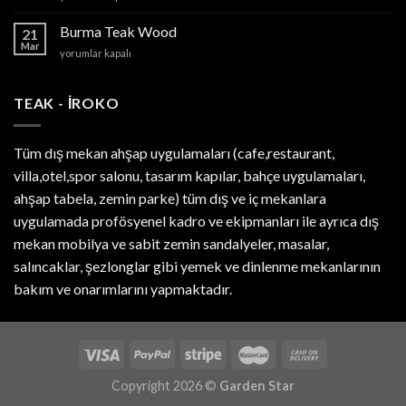
Jakuzi
için
Burma Teak Wood
21
Mar
Burma
yorumlar kapalı
Teak
Wood
için
TEAK - IROKO
Tüm dış mekan ahşap uygulamaları (cafe,restaurant,
villa,otel,spor salonu, tasarım kapılar, bahçe uygulamaları,
ahşap tabela, zemin parke) tüm dış ve iç mekanlara
uygulamada profösyenel kadro ve ekipmanları ile ayrıca dış
mekan mobilya ve sabit zemin sandalyeler, masalar,
salıncaklar, şezlonglar gibi yemek ve dinlenme mekanlarının
bakım ve onarımlarını yapmaktadır.
Copyright 2026 ©
Garden Star