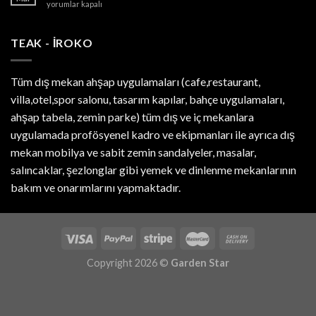
Burma
yorumlar kapalı
Teak
Wood
için
TEAK - IROKO
Tüm dış mekan ahşap uygulamaları (cafe,restaurant,
villa,otel,spor salonu, tasarım kapılar, bahçe uygulamaları,
ahşap tabela, zemin parke) tüm dış ve iç mekanlara
uygulamada profösyenel kadro ve ekipmanları ile ayrıca dış
mekan mobilya ve sabit zemin sandalyeler, masalar,
salıncaklar, şezlonglar gibi yemek ve dinlenme mekanlarının
bakım ve onarımlarını yapmaktadır.
Copyright 2026 ©
Garden Star