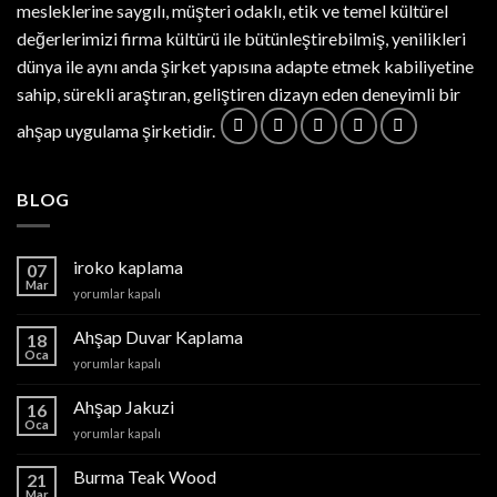
mesleklerine saygılı, müşteri odaklı, etik ve temel kültürel
değerlerimizi firma kültürü ile bütünleştirebilmiş, yenilikleri
dünya ile aynı anda şirket yapısına adapte etmek kabiliyetine
sahip, sürekli araştıran, geliştiren dizayn eden deneyimli bir
ahşap uygulama şirketidir.
BLOG
iroko kaplama
07
Mar
iroko
yorumlar kapalı
kaplama
için
Ahşap Duvar Kaplama
18
Oca
Ahşap
yorumlar kapalı
Duvar
Kaplama
Ahşap Jakuzi
16
için
Oca
Ahşap
yorumlar kapalı
Jakuzi
için
Burma Teak Wood
21
Mar