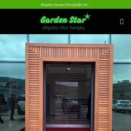
Skip
Ahşabın Sanata Dönüştüğü Yer...
to
content