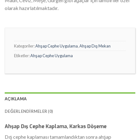
Maun, Ceviz, Meşe, Gürgen gibi ağaçlar için lambiriler özel
olarak hazırlatılmaktadır.
Kategoriler:
Ahşap Cephe Uygulama
,
Ahşap Dış Mekan
Etiketler:
Ahşap Cephe Uygulama
AÇIKLAMA
DEĞERLENDIRMELER (0)
Ahşap Dış Cephe Kaplama, Karkas Döşeme
Dış cephe kaplaması tamamlandıktan sonra ahşap