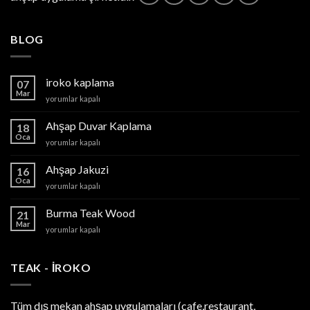
BLOG
iroko kaplama
07
Mar
iroko
yorumlar kapalı
kaplama
için
Ahşap Duvar Kaplama
18
Oca
Ahşap
yorumlar kapalı
Duvar
Kaplama
Ahşap Jakuzi
16
için
Oca
Ahşap
yorumlar kapalı
Jakuzi
için
Burma Teak Wood
21
Mar
Burma
yorumlar kapalı
Teak
Wood
için
TEAK - IROKO
Tüm dış mekan ahşap uygulamaları (cafe,restaurant,