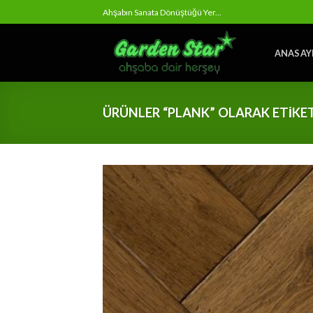
Skip
Ahşabın Sanata Dönüştüğü Yer...
to
content
ANASAY
ÜRÜNLER “PLANK” OLARAK ETIKE