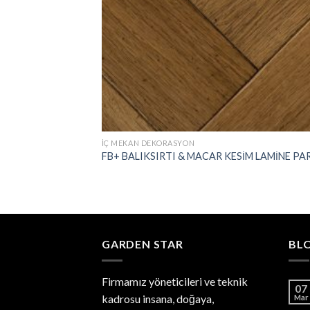
İÇ MEKAN DEKORASYON
FB+ BALIKSIRTI & MACAR KESİM LAMİNE PA
GARDEN STAR
BL
Firmamız yöneticileri ve teknik
07
kadrosu insana, doğaya,
Mar