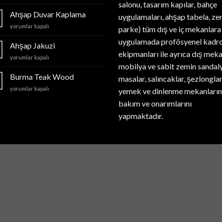
kaplama
salonu, tasarım kapılar, bahçe
için
Ahşap Duvar Kaplama
uygulamaları, ahşap tabela, ze
Ahşap
yorumlar kapalı
parke) tüm dış ve iç mekanlara
Duvar
uygulamada profösyenel kadro
Kaplama
Ahşap Jakuzi
için
ekipmanları ile ayrıca dış mek
Ahşap
yorumlar kapalı
mobilya ve sabit zemin sandaly
Jakuzi
için
Burma Teak Wood
masalar, salıncaklar, şezlonglar
Burma
yorumlar kapalı
yemek ve dinlenme mekanların
Teak
bakım ve onarımlarını
Wood
için
yapmaktadır.