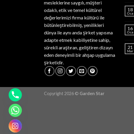
mesleklerine saygılı, müşteri
18
odaklı, etik ve temel kültürel
Oca
değerlerimizi firma kültürü ile
bütünleştirebilmiş, yenilikleri
16
dünya ile aynı anda şirket yapısına
Oca
adapte etmek kabiliyetine sahip,
21
sürekli araştıran, geliştiren dizayn
Mar
eden deneyimli bir ahşap uygulama
şirketidir.
Copyright 2026 ©
Garden Star