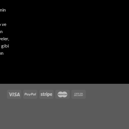
min
 ve
an
eler,
 gibi
ın