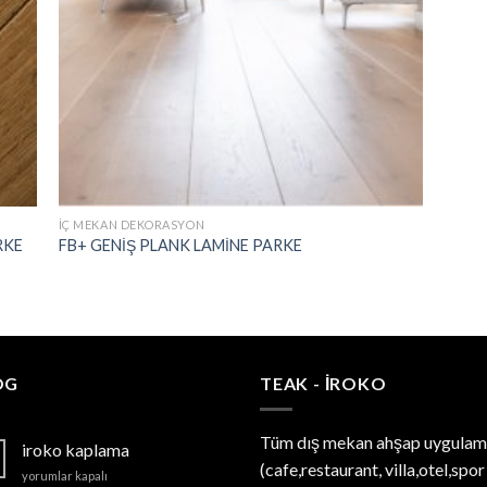
İÇ MEKAN DEKORASYON
RKE
FB+ GENİŞ PLANK LAMİNE PARKE
OG
TEAK - IROKO
Tüm dış mekan ahşap uygulam
iroko kaplama
(cafe,restaurant, villa,otel,spor
iroko
yorumlar kapalı