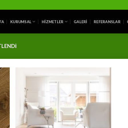
FA
KURUMSAL
HIZMETLER
GALERI
REFERANSLAR
TLENDI