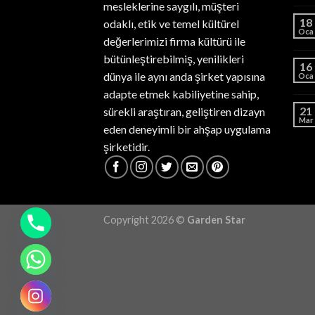
mesleklerine saygılı, müşteri
18
odaklı, etik ve temel kültürel
Oca
değerlerimizi firma kültürü ile
bütünleştirebilmiş, yenilikleri
16
dünya ile aynı anda şirket yapısına
Oca
adapte etmek kabiliyetine sahip,
21
sürekli araştıran, geliştiren dizayn
Mar
eden deneyimli bir ahşap uygulama
şirketidir.
Copyright 2026 ©
Garden Star