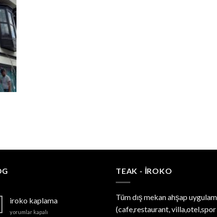
OG
TEAK - IROKO
Tüm dış mekan ahşap uygulam
iroko kaplama
(cafe,restaurant, villa,otel,spor
iroko
yorumlar kapalı