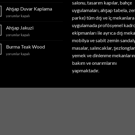
kaplama
salonu, tasarım kapılar, bahçe
için
Ahşap Duvar Kaplama
uygulamaları, ahşap tabela, ze
Ahşap
yorumlar kapalı
parke) tüm dış ve iç mekanlara
Duvar
uygulamada profösyenel kadro
Kaplama
Ahşap Jakuzi
için
ekipmanları ile ayrıca dış mek
Ahşap
yorumlar kapalı
mobilya ve sabit zemin sandaly
Jakuzi
için
Burma Teak Wood
masalar, salıncaklar, şezlonglar
Burma
yorumlar kapalı
yemek ve dinlenme mekanların
Teak
bakım ve onarımlarını
Wood
için
yapmaktadır.