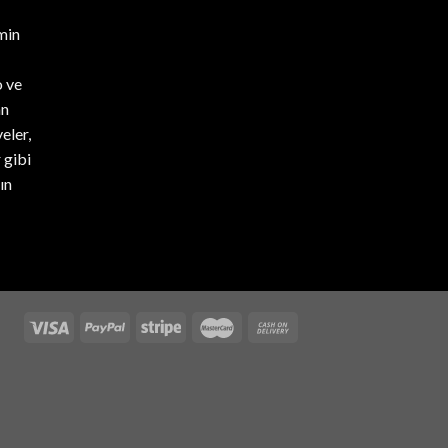
min
 ve
an
eler,
 gibi
ın