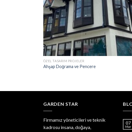
ÖZEL TASARIM PROJELER
Ahşap Doğrama ve Pencere
GARDEN STAR
BL
Firmamız yöneticileri ve teknik
07
kadrosu insana, doğaya,
Mar