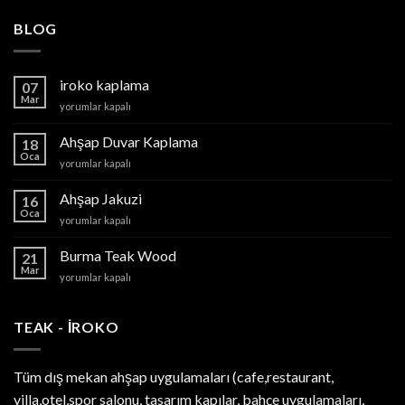
BLOG
iroko kaplama
07
Mar
iroko
yorumlar kapalı
kaplama
için
Ahşap Duvar Kaplama
18
Oca
Ahşap
yorumlar kapalı
Duvar
Kaplama
Ahşap Jakuzi
16
için
Oca
Ahşap
yorumlar kapalı
Jakuzi
için
Burma Teak Wood
21
Mar
Burma
yorumlar kapalı
Teak
Wood
için
TEAK - IROKO
Tüm dış mekan ahşap uygulamaları (cafe,restaurant,
villa,otel,spor salonu, tasarım kapılar, bahçe uygulamaları,